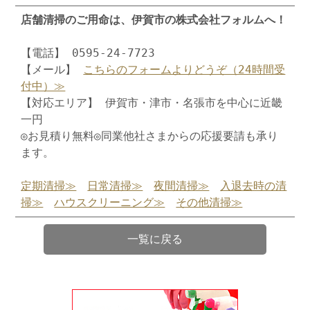
店舗清掃のご用命は、伊賀市の株式会社フォルムへ！
【電話】 0595-24-7723
【メール】
こちらのフォームよりどうぞ（24時間受
付中）≫
【対応エリア】 伊賀市・津市・名張市を中心に近畿
一円
◎お見積り無料◎同業他社さまからの応援要請も承り
ます。
定期清掃≫
日常清掃≫
夜間清掃≫
入退去時の清
掃≫
ハウスクリーニング≫
その他清掃≫
一覧に戻る